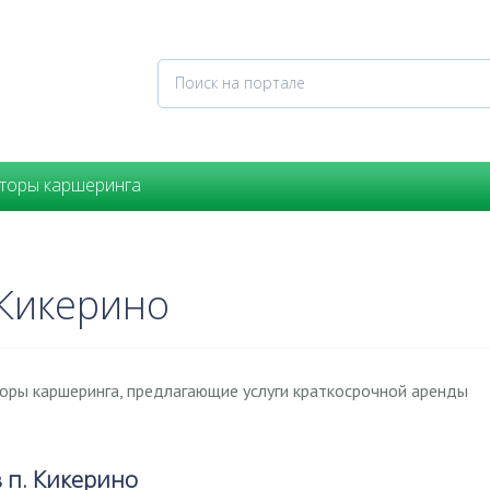
торы каршеринга
 Кикерино
торы каршеринга, предлагающие услуги краткосрочной аренды
 п. Кикерино