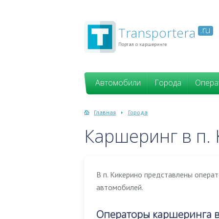
Transportera
.ru
Портал о каршеринге
Автомобили
Города
Опера
Главная
Города
Каршеринг в п.
В п. Кикерино представлены опера
автомобилей.
Операторы каршеринга в