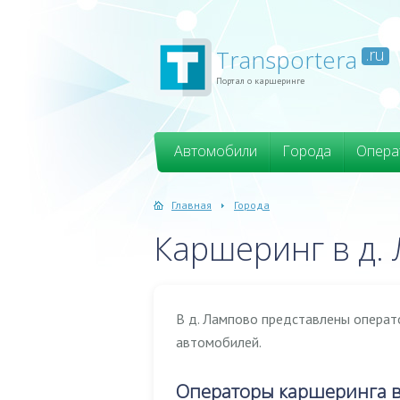
Transportera
.ru
Портал о каршеринге
Автомобили
Города
Опера
Главная
Города
Каршеринг в д.
В д. Лампово представлены операт
автомобилей.
Операторы каршеринга в