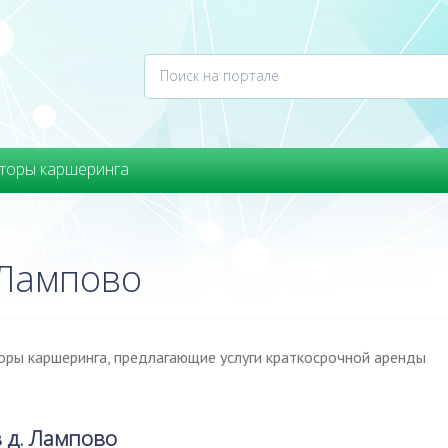
торы каршеринга
 Лампово
оры каршеринга, предлагающие услуги краткосрочной аренды
 д. Лампово