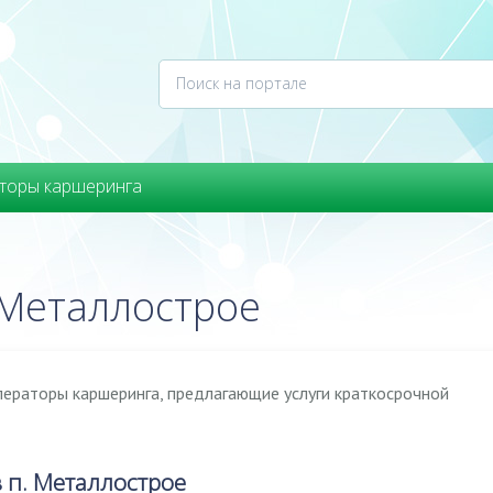
торы каршеринга
 Металлострое
ператоры каршеринга, предлагающие услуги краткосрочной
 п. Металлострое