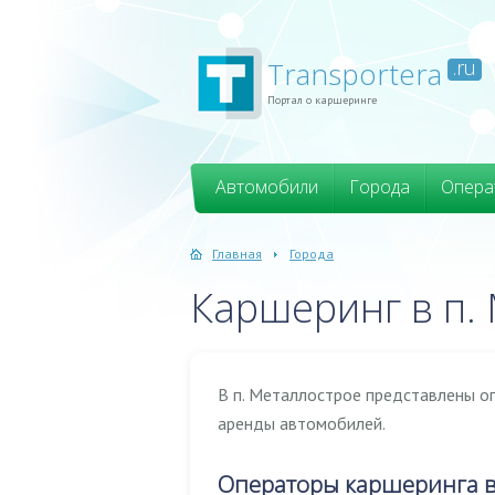
Transportera
.ru
Портал о каршеринге
Автомобили
Города
Опера
Главная
Города
Каршеринг в п.
В п. Металлострое представлены о
аренды автомобилей.
Операторы каршеринга в