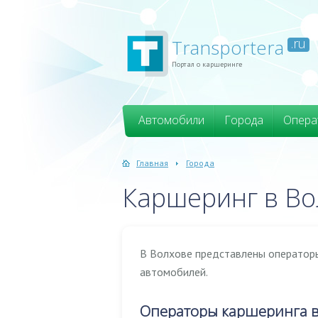
Transportera
.ru
Портал о каршеринге
Автомобили
Города
Опера
Главная
Города
Каршеринг в Во
В Волхове представлены операторы
автомобилей.
Операторы каршеринга в