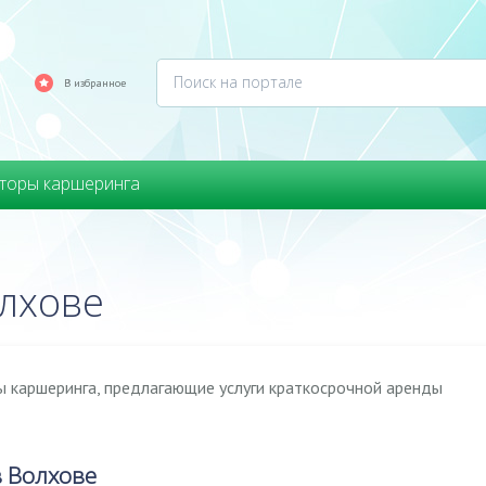
В избранное
торы каршеринга
лхове
 каршеринга, предлагающие услуги краткосрочной аренды
 Волхове