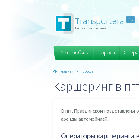
Transportera
.ru
Портал о каршеринге
Автомобили
Города
Опера
Главная
Города
Каршеринг в пг
В пгт. Правдинском представлены 
аренды автомобилей.
Операторы каршеринга в