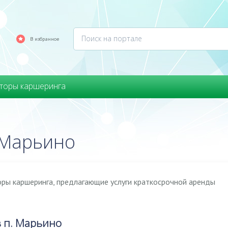
В избранное
торы каршеринга
 Марьино
оры каршеринга, предлагающие услуги краткосрочной аренды
 п. Марьино