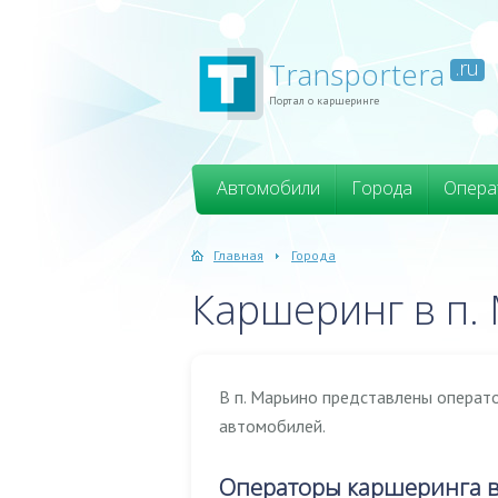
Transportera
.ru
Портал о каршеринге
Автомобили
Города
Опера
Главная
Города
Каршеринг в п.
В п. Марьино представлены операт
автомобилей.
Операторы каршеринга в