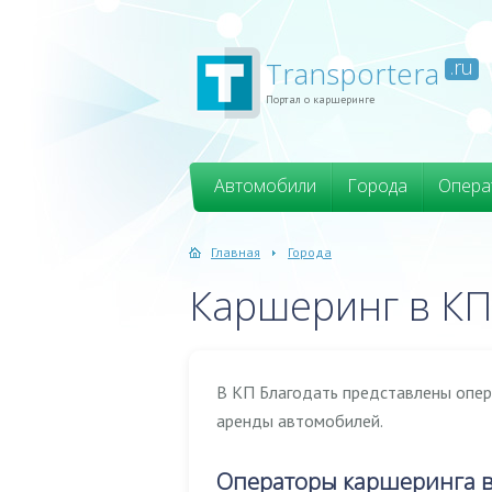
Transportera
.ru
Портал о каршеринге
Автомобили
Города
Опера
Главная
Города
Каршеринг в КП
В КП Благодать представлены опер
аренды автомобилей.
Операторы каршеринга в