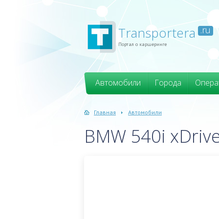
Transportera
.ru
Портал о каршеринге
Автомобили
Города
Опера
Главная
Автомобили
BMW 540i xDrive