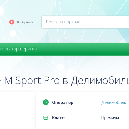
В избранное
торы каршеринга
 M Sport Pro в Делимобил
Оператор:
Делимобиль
Класс:
Премиум